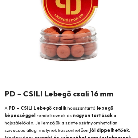
PD – CSILI Lebegő csali 16 mm
A
PD – CSILI Lebegő csalik
hosszantartó
lebegő
képességgel
rendelkeznek és
nagyon tartósak
a
hajszálelőkén. Jellemzőjük a szinte szétnyomhatatlan
szivacsos állag, melynek köszönhetően
jól dippelhetőek.
Mesterséges
aromát és színezéket nem tartalmaznak
,