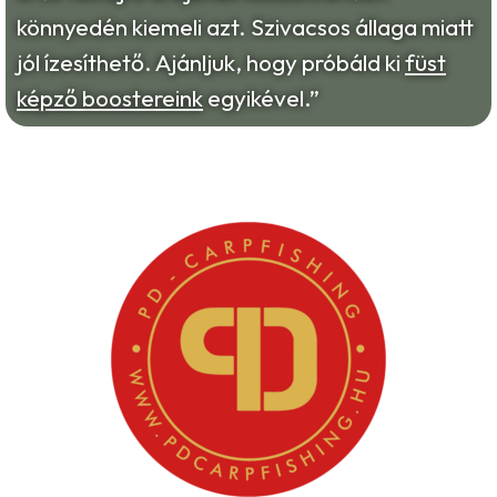
könnyedén kiemeli azt. Szivacsos állaga miatt
jól ízesíthető. Ajánljuk, hogy próbáld ki
füst
képző boostereink
egyikével.”