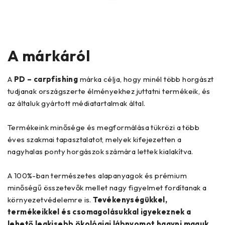
A márkáról
A
PD – carpfishing
márka célja, hogy minél több horgászt
tudjanak országszerte élményekhez juttatni termékeik, és
az általuk gyártott médiatartalmak által.
Termékeink minősége és megformálása tükrözi a több
éves szakmai tapasztalatot, melyek kifejezetten a
nagyhalas ponty horgászok számára lettek kialakítva.
A 100%-ban természetes alapanyagok és prémium
minőségű összetevők mellet nagy figyelmet fordítanak a
környezetvédelemre is.
Tevékenységükkel,
termékeikkel és csomagolásukkal igyekeznek a
lehető legkisebb ökológiai lábnyomot hagyni maguk