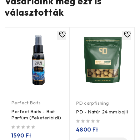
Vásárlóink még ezt is
választották
Perfect Baits
PD carpfishing
Perfect Baits - Bait
PD - Natúr 24 mm bojli
Parfüm (Feketeribizli)
/ 5
4800
Ft
/ 5
1590
Ft