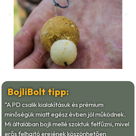
BojliBolt tipp:
“A PD csalik kialakításuk és prémium
minőségük miatt egész évben jól működnek.
Mi általában bojli mellé szoktuk felfűzni, mivel
erős felhajtó erejének köszönhetően