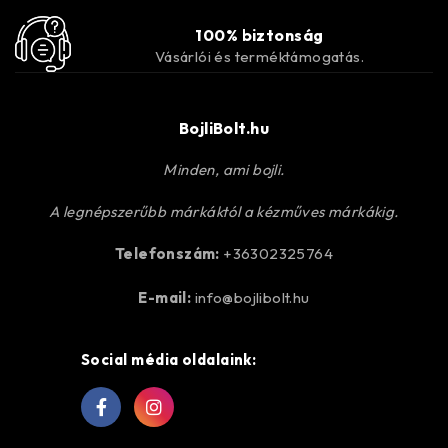
100% biztonság
Vásárlói és terméktámogatás.
BojliBolt.hu
Minden, ami bojli.
A legnépszerűbb márkáktól a kézműves márkákig.
Telefonszám:
+36302325764
E-mail:
info@bojlibolt.hu
Social média oldalaink: