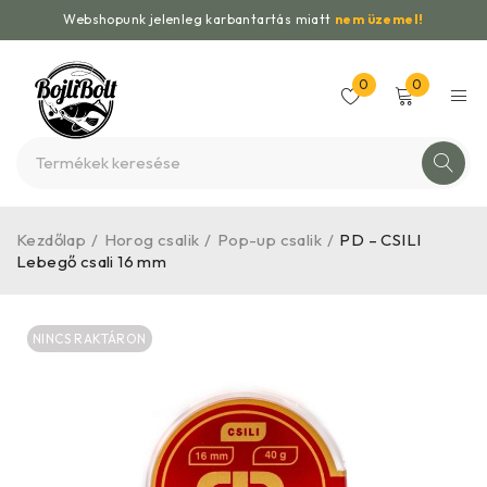
Webshopunk jelenleg karbantartás miatt
nem üzemel!
0
0
Kezdőlap
/
Horog csalik
/
Pop-up csalik
/
PD – CSILI
Lebegő csali 16 mm
NINCS RAKTÁRON