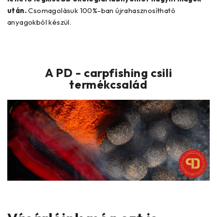
után.
Csomagolásuk 100%-ban újrahasznosítható
anyagokból készül.
A PD - carpfishing csili
termékcsalád