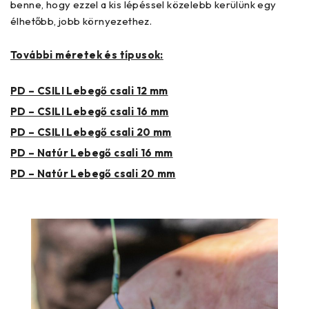
benne, hogy ezzel a kis lépéssel közelebb kerülünk egy
élhetőbb, jobb környezethez.
További méretek és típusok:
PD – CSILI Lebegő csali 12 mm
PD – CSILI Lebegő csali 16 mm
PD – CSILI Lebegő csali 20 mm
PD – Natúr Lebegő csali 16 mm
PD – Natúr Lebegő csali 20 mm