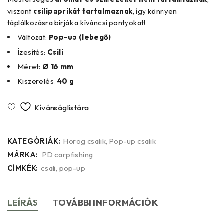
viszont
csilipaprikát
tartalmaznak
, így könnyen
táplálkozásra bírják a kíváncsi pontyokat!
Változat:
Pop-up (lebegő)
Ízesítés:
Csili
Méret:
Ø 16 mm
Kiszerelés:
40 g
KATEGÓRIÁK:
Horog csalik
,
Pop-up csalik
MÁRKA:
PD carpfishing
CÍMKÉK:
csali
,
pop-up
LEÍRÁS
TOVÁBBI INFORMÁCIÓK