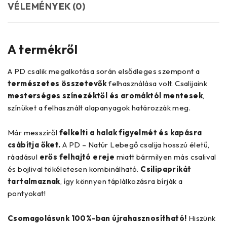
VÉLEMÉNYEK (0)
A termékről
A PD csalik megalkotása során elsődleges szempont a
természetes összetevők
felhasználása volt. Csalijaink
mesterséges színezéktől és aromáktól mentesek
,
színüket a felhasznált alapanyagok határozzák meg.
Már messziről
felkelti a halak figyelmét és kapásra
csábítja őket.
A PD – Natúr Lebegő csalija hosszú életű,
ráadásul
erős felhajtó ereje
miatt bármilyen más csalival
és bojlival tökéletesen kombinálható.
Csilipaprikát
tartalmaznak
, így könnyen táplálkozásra bírják a
pontyokat!
Csomagolásunk 100%-ban újrahasznosítható!
Hiszünk