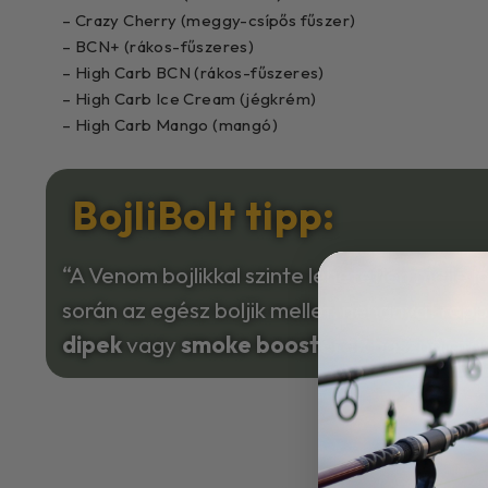
–
Crazy Cherry (meggy-csípős fűszer)
– BCN+ (rákos-fűszeres)
– High Carb BCN (rákos-fűszeres)
– High Carb Ice Cream (jégkrém)
– High Carb Mango (mangó)
BojliBolt tipp:
“A Venom bojlikkal szinte lehetetlen mellé 
során az egész boljik mellet, néhányat roppa
dipek
vagy
smoke boosterek
használatá