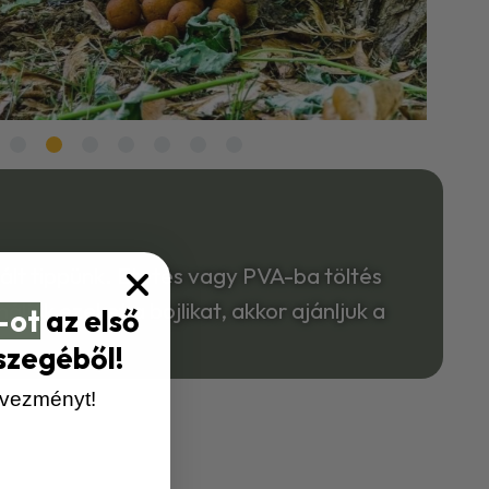
evált tippünk. Etetés vagy PVA-ba töltés
áljuk ezeket a bojlikat, akkor ajánljuk a
-ot
az első
szegéből!
dvezményt!