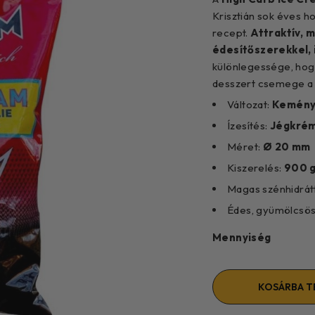
Krisztián sok éves h
recept.
Attraktív, 
édesítőszerekkel, 
különlegessége, hogy
desszert csemege a t
Változat:
Kemén
Ízesítés:
Jégkré
Méret:
Ø 20 mm
Kiszerelés:
900 
Magas szénhidrát
Édes, gyümölcsös 
Mennyiség
KOSÁRBA T