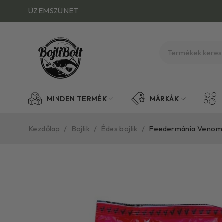
ÜZEMSZÜNET
MINDEN TERMÉK
MÁRKÁK
Kezdőlap
/
Bojlik
/
Édes bojlik
/
Feedermánia Venom 