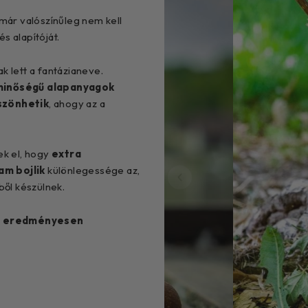
már valószínűleg nem kell
 alapítóját.
 lett a fantázianeve.
 minőségű alapanyagok
szönhetik
, ahogy az a
ek el, hogy
extra
am bojlik
különlegessége az,
ől készülnek.
n eredményesen