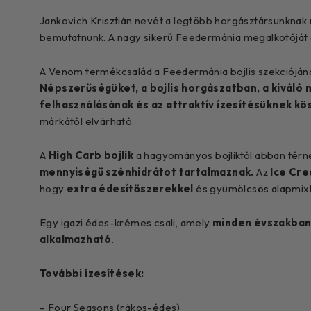
Jankovich Krisztián nevét a legtöbb horgásztársunknak 
bemutatnunk. A nagy sikerű Feedermánia megalkotóját és
A Venom termékcsalád a Feedermánia bojlis szekciójának
Népszerűségüket, a bojlis horgászatban, a kiváló
felhasználásának és az attraktív ízesítésüknek kö
márkától elvárható.
A
High Carb bojlik
a hagyományos bojliktól abban térn
mennyiségű szénhidrátot tartalmaznak.
Az
Ice Cre
hogy
extra édesítőszerekkel
és gyümölcsös alapmixb
Egy igazi édes-krémes csali, amely
minden évszakba
alkalmazható
.
További ízesítések:
–
Four Seasons (rákos-édes)