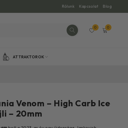
Rólunk
Kapcsolat
Blog
0
0
ATTRAKTOROK
ia Venom – High Carb Ice
jli – 20mm
ream
bojli a 2023-as év egy újdonsága. Jankovich