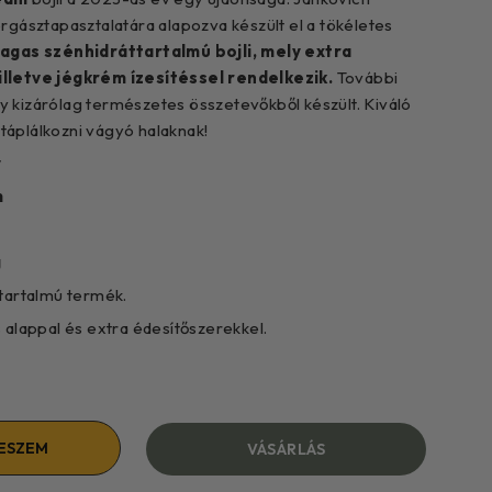
orgásztapasztalatára alapozva készült el a tökéletes
magas szénhidráttartalmú bojli, mely extra
illetve jégkrém ízesítéssel rendelkezik.
További
 kizárólag természetes összetevőkből készült. Kiváló
áplálkozni vágyó halaknak!
y
m
g
tartalmú termék.
alappal és extra édesítőszerekkel.
ESZEM
VÁSÁRLÁS