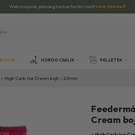
Webshopunk jelenleg karbantartás miatt
nem üzemel!
BOJLIK
HOROG CSALIK
PELLETEK
– High Carb Ice Cream bojli – 20mm
Feedermán
Cream bo
A
High Carb
Ice C