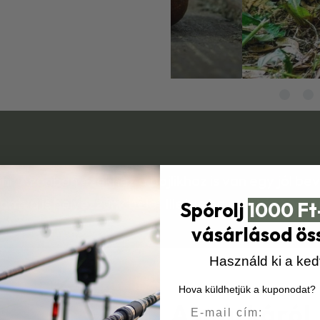
lőni. Azonban ezekhez a bojlikhoz is van egy jól b
ntva is helyezzünk bele. Illetve ha csaliként haszn
Spórolj
1000 Ft
t.”
vásárlásod ös
Használd ki a ke
Hova küldhetjük a kuponodat?
A márkáról