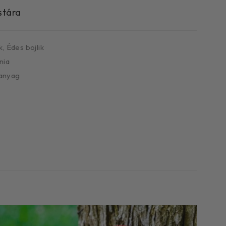
k
,
Édes bojlik
nia
anyag