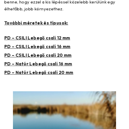
benne, hogy ezzel a kis lépéssel közelebb kerülünk egy
élhetőbb, jobb környezethez.
További méretek és típusok:
PD – CSILI Lebegő csali 12 mm
PD – CSILI Lebegő csali 16 mm
PD – CSILI Lebegő csali 20 mm
PD – Natúr Lebegő csali 16 mm
PD – Natúr Lebegő csali 20 mm