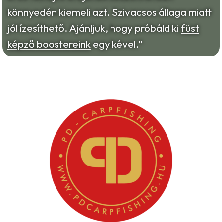
könnyedén kiemeli azt. Szivacsos állaga miatt
jól ízesíthető. Ajánljuk, hogy próbáld ki
füst
képző boostereink
egyikével.”