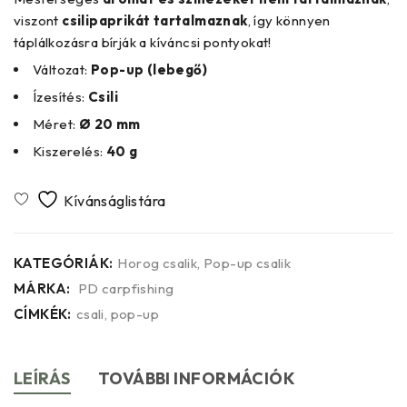
viszont
csilipaprikát
tartalmaznak
, így könnyen
táplálkozásra bírják a kíváncsi pontyokat!
Változat:
Pop-up (lebegő)
Ízesítés:
Csili
Méret:
Ø 20 mm
Kiszerelés:
40 g
KATEGÓRIÁK:
Horog csalik
,
Pop-up csalik
MÁRKA:
PD carpfishing
CÍMKÉK:
csali
,
pop-up
LEÍRÁS
TOVÁBBI INFORMÁCIÓK