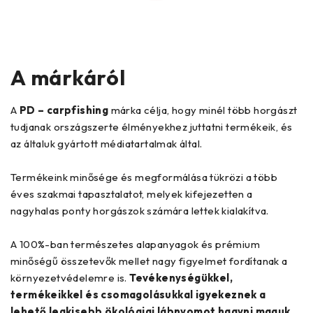
A márkáról
A
PD – carpfishing
márka célja, hogy minél több horgászt
tudjanak országszerte élményekhez juttatni termékeik, és
az általuk gyártott médiatartalmak által.
Termékeink minősége és megformálása tükrözi a több
éves szakmai tapasztalatot, melyek kifejezetten a
nagyhalas ponty horgászok számára lettek kialakítva.
A 100%-ban természetes alapanyagok és prémium
minőségű összetevők mellet nagy figyelmet fordítanak a
környezetvédelemre is.
Tevékenységükkel,
termékeikkel és csomagolásukkal igyekeznek a
lehető legkisebb ökológiai lábnyomot hagyni maguk