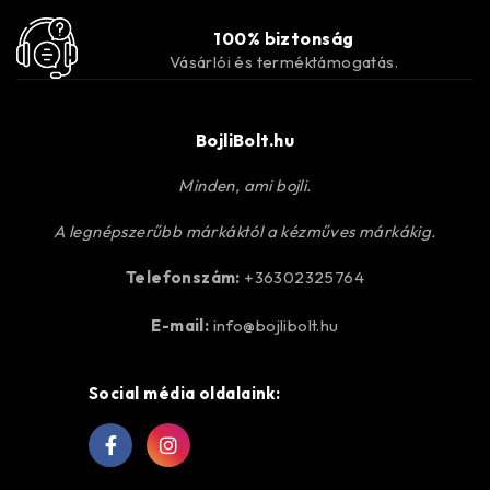
100% biztonság
Vásárlói és terméktámogatás.
BojliBolt.hu
Minden, ami bojli.
A legnépszerűbb márkáktól a kézműves márkákig.
Telefonszám:
+36302325764
E-mail:
info@bojlibolt.hu
Social média oldalaink: