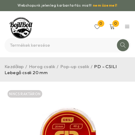
Webshopunk jelenleg karbantartás miatt
nem üzemel!
0
0
Kezdőlap
/
Horog csalik
/
Pop-up csalik
/
PD – CSILI
Lebegő csali 20 mm
NINCS RAKTÁRON