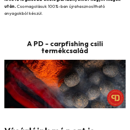
után.
Csomagolásuk 100%-ban újrahasznosítható
anyagokból készül.
A PD - carpfishing csili
termékcsalád