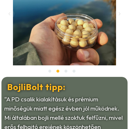
BojliBolt tipp:
“A PD csalik kialakításuk és prémium
minőségük miatt egész évben jól működnek.
Mi általában bojli mellé szoktuk felfűzni, mivel
erős felhajtó erejének köszönhetően