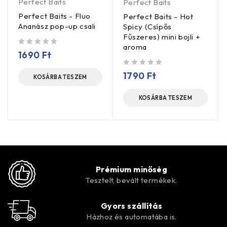
Perfect Baits
Perfect Baits
Perfect Baits - Fluo
Perfect Baits - Hot
Ananász pop-up csali
Spicy (Csípős
Fűszeres) mini bojli +
aroma
/ 5
1690
Ft
/ 5
1790
Ft
KOSÁRBA TESZEM
KOSÁRBA TESZEM
Prémium minőség
Tesztelt, bevált termékek.
Gyors szállítás
Házhoz és automatába is.