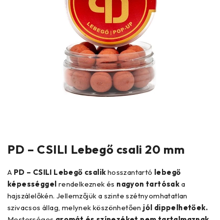
PD – CSILI Lebegő csali 20 mm
A
PD – CSILI Lebegő csalik
hosszantartó
lebegő
képességgel
rendelkeznek és
nagyon tartósak
a
hajszálelőkén. Jellemzőjük a szinte szétnyomhatatlan
szivacsos állag, melynek köszönhetően
jól dippelhetőek.
Mesterséges
aromát és színezéket nem tartalmaznak
,