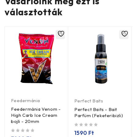
Vásárlóink még ezt is
választották
Feedermánia
Perfect Baits
Feedermánia Venom -
Perfect Baits - Bait
High Carb Ice Cream
Parfüm (Feketeribizli)
bojli - 20mm
/ 5
1590
Ft
/ 5