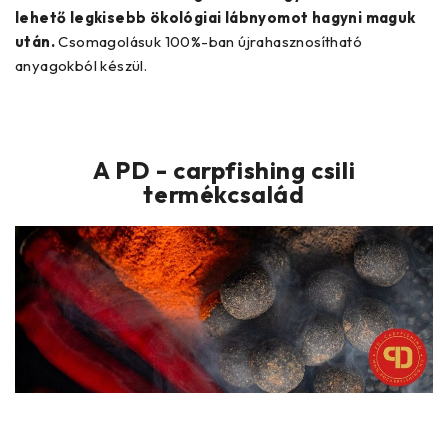
lehető legkisebb ökológiai lábnyomot hagyni maguk
után.
Csomagolásuk 100%-ban újrahasznosítható
anyagokból készül.
A PD - carpfishing csili
termékcsalád