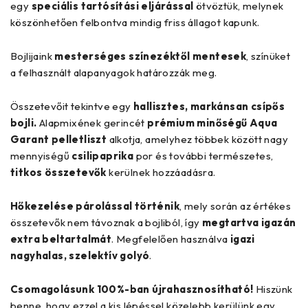
egy
speciális tartósítási eljárással
ötvöztük, melynek
köszönhetően felbontva mindig friss állagot kapunk.
Bojlijaink
mesterséges színezéktől mentesek
, színüket
a felhasznált alapanyagok határozzák meg.
Összetevőit tekintve egy
hallisztes, markánsan csípős
bojli.
Alapmixének gerincét
prémium minőségű Aqua
Garant pelletliszt
alkotja, amelyhez többek között nagy
mennyiségű
csilipaprika
por és további természetes,
titkos összetevők
kerülnek hozzáadásra.
Hőkezelése párolással történik
, mely során az értékes
összetevők nem távoznak a bojliból, így
megtartva igazán
extra beltartalmát
. Megfelelően használva
igazi
nagyhalas, szelektív golyó
.
Csomagolásunk 100%-ban újrahasznosítható!
Hiszünk
benne, hogy ezzel a kis lépéssel közelebb kerülünk egy