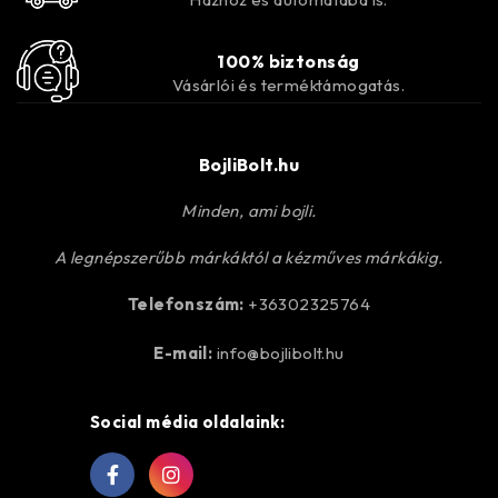
100% biztonság
Vásárlói és terméktámogatás.
BojliBolt.hu
Minden, ami bojli.
A legnépszerűbb márkáktól a kézműves márkákig.
Telefonszám:
+36302325764
E-mail:
info@bojlibolt.hu
Social média oldalaink: