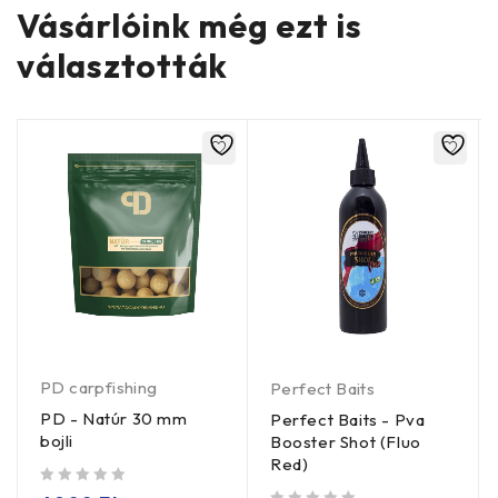
Vásárlóink még ezt is
választották
PD carpfishing
Perfect Baits
PD - Natúr 30 mm
Perfect Baits - Pva
bojli
Booster Shot (Fluo
Red)
/ 5