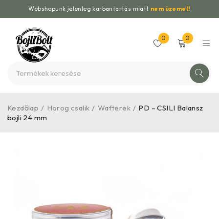
Webshopunk jelenleg karbantartás miatt
nem üzemel!
0
0
Kezdőlap
/
Horog csalik
/
Wafterek
/
PD – CSILI Balansz
bojli 24 mm