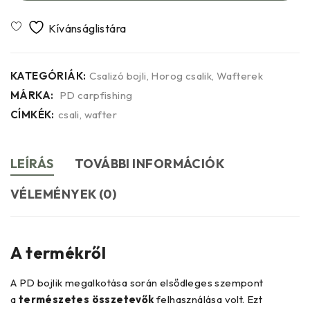
KATEGÓRIÁK:
Csalizó bojli
,
Horog csalik
,
Wafterek
MÁRKA:
PD carpfishing
CÍMKÉK:
csali
,
wafter
LEÍRÁS
TOVÁBBI INFORMÁCIÓK
VÉLEMÉNYEK (0)
A termékről
A PD bojlik megalkotása során elsődleges szempont
a
természetes összetevők
felhasználása volt. Ezt