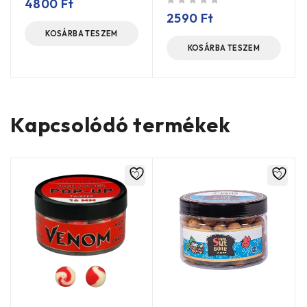
4800
Ft
/ 5
2590
Ft
KOSÁRBA TESZEM
KOSÁRBA TESZEM
Kapcsolódó termékek