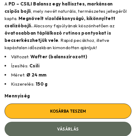
A
PD – CSILI Balansz egy hallisztes, markánsan
csípős
bojli
, mely nevét naturális, természetes jellegéről
kapta.
Megnövelt vízoldékonyságú, kikönnyített
csalizóbojli.
Alacsony fajsúlyának köszönhetően az
óvatosabban táplálkozó rutinos pontyokat is
becserkészhetjük vele
. Rapid pecákhoz, illetve
kapástalan időszakban kimondottan ajánljuk!
Változat:
Wafter (balanszírozott)
Ízesítés:
Csili
Méret:
Ø 24 mm
Kiszerelés:
150 g
Mennyiség
KOSÁRBA TESZEM
VÁSÁRLÁS