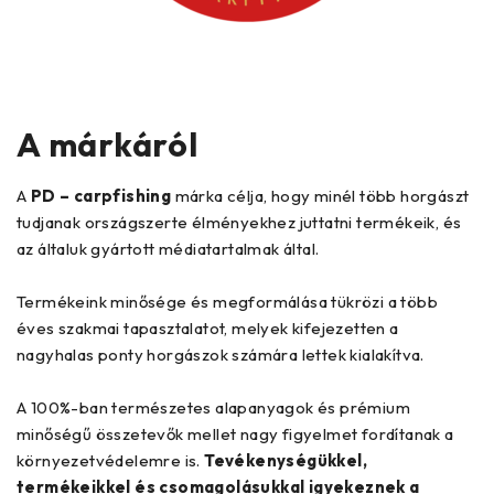
A márkáról
A
PD – carpfishing
márka célja, hogy minél több horgászt
tudjanak országszerte élményekhez juttatni termékeik, és
az általuk gyártott médiatartalmak által.
Termékeink minősége és megformálása tükrözi a több
éves szakmai tapasztalatot, melyek kifejezetten a
nagyhalas ponty horgászok számára lettek kialakítva.
A 100%-ban természetes alapanyagok és prémium
minőségű összetevők mellet nagy figyelmet fordítanak a
környezetvédelemre is.
Tevékenységükkel,
termékeikkel és csomagolásukkal igyekeznek a