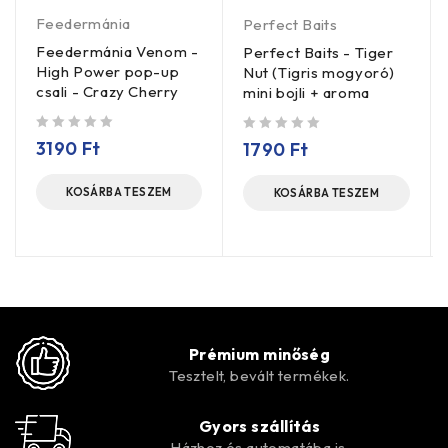
Feedermánia
Perfect Baits
Feedermánia Venom -
Perfect Baits - Tiger
High Power pop-up
Nut (Tigris mogyoró)
csali - Crazy Cherry
mini bojli + aroma
/ 5
/ 5
3190
Ft
1790
Ft
KOSÁRBA TESZEM
KOSÁRBA TESZEM
Prémium minőség
Tesztelt, bevált termékek.
Gyors szállítás
Házhoz és automatába is.