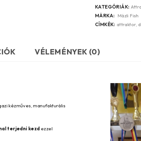
KATEGÓRIÁK:
Attr
MÁRKA:
Mázli Fish
CÍMKÉK:
attraktor
,
d
CIÓK
VÉLEMÉNYEK (0)
Igazi kézműves, manufakturális
nal terjedni kezd
ezzel