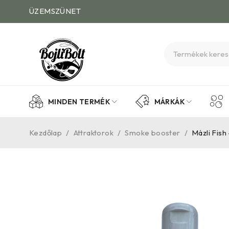
ÜZEMSZÜNET
MINDEN TERMÉK
MÁRKÁK
Kezdőlap
/
Attraktorok
/
Smoke booster
/
Mázli Fish