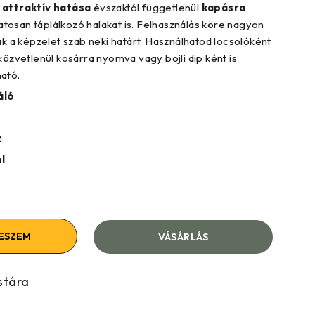
 attraktív hatása
évszaktól függetlenül
kapásra
tosan táplálkozó halakat is. Felhasználás köre nagyon
ak a képzelet szab neki határt. Használhatod locsolóként
közvetlenül kosárra nyomva vagy bojli dip ként is
ató.
áló
z
l
ESZEM
VÁSÁRLÁS