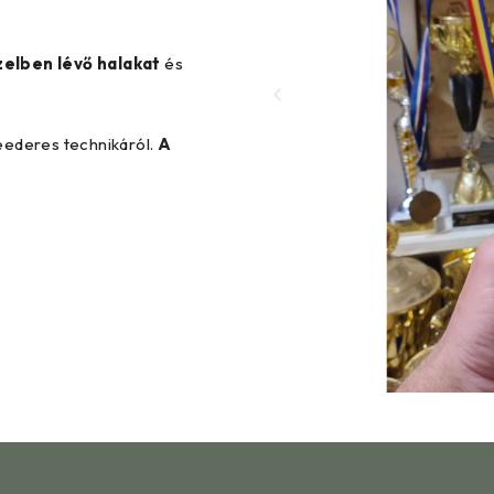
zelben lévő halakat
és
feederes technikáról.
A