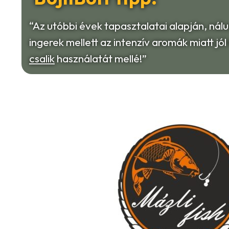
“Az utóbbi évek tapasztalatai alapján, nál
ingerek mellett az intenzív aromák miatt j
csalik
használatát mellé!”