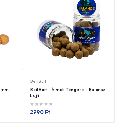
BaitBait
PD ca
0 mm
BaitBait - Álmok Tengere - Balansz
PD - 
bojli
/ 5
338
/ 5
2990
Ft