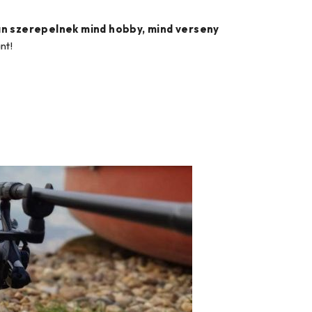
an szerepelnek mind hobby, mind verseny
nt!
s