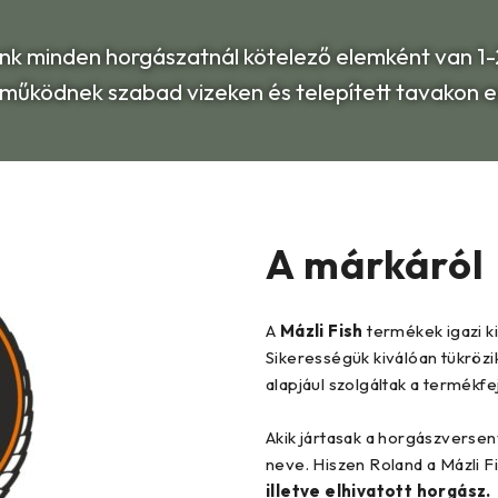
unk minden horgászatnál kötelező elemként van 1-2
ól működnek szabad vizeken és telepített tavakon
A márkáról
A
Mázli Fish
termékek igazi k
Sikerességük kiválóan tükrözi
alapjául szolgáltak a termékfe
Akik jártasak a horgászverse
neve. Hiszen Roland a Mázli 
illetve elhivatott horgász.