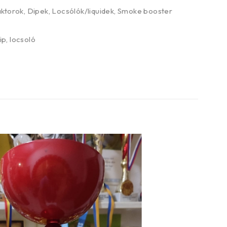
aktorok
,
Dipek
,
Locsólók/liquidek
,
Smoke booster
ip
,
locsoló