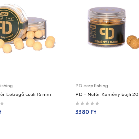
ishing
PD carpfishing
úr Lebegő csali 16 mm
PD - Natúr Kemény bojli 2
/ 5
t
3380
Ft