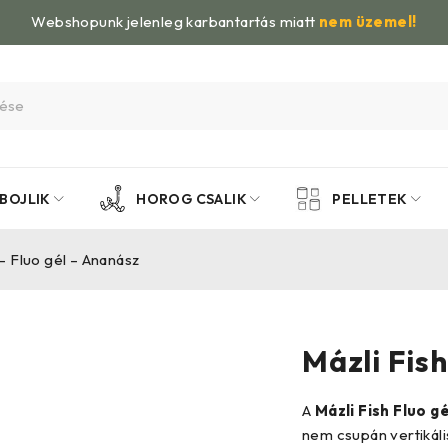
Webshopunk jelenleg karbantartás miatt
nem üzemel!
BOJLIK
HOROG CSALIK
PELLETEK
 – Fluo gél – Ananász
Mázli Fish
A
Mázli Fish Fluo g
nem csupán vertikális