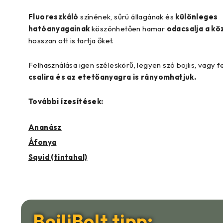
Fluoreszkáló
színének, sűrü állagának és
különleges
hatóanyagainak
köszönhetően hamar
odacsalja a kö
hosszan ott is tartja őket.
Felhasználása igen széleskörű, legyen szó bojlis, vagy 
csalira és az etetőanyagra is rányomhatjuk.
További ízesítések:
Ananász
Áfonya
Squid (tintahal)
BojliBolt tipp: