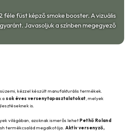
 féle füst képző smoke booster. A vizuális
 egyaránt. Javasoljuk a színben megegyező
isüzemi, kézzel készült manufakturális termékek.
k a
sok éves versenytapasztalatokat
, melyek
jlesztéseknek is.
nyek világában, azoknak ismerős lehet
Pethő Roland
Fish termékcsalád megalkotója.
Aktív versenyző,