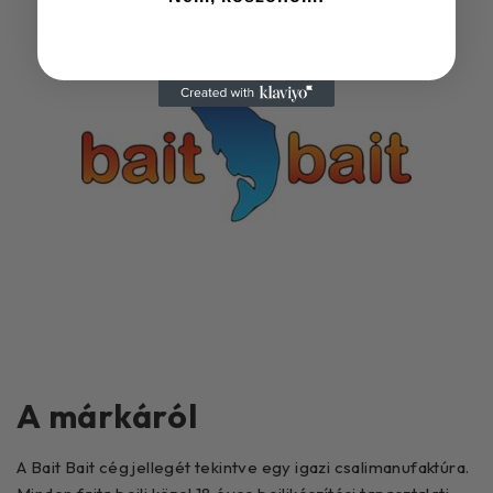
A márkáról
A Bait Bait cég jellegét tekintve egy igazi csalimanufaktúra.