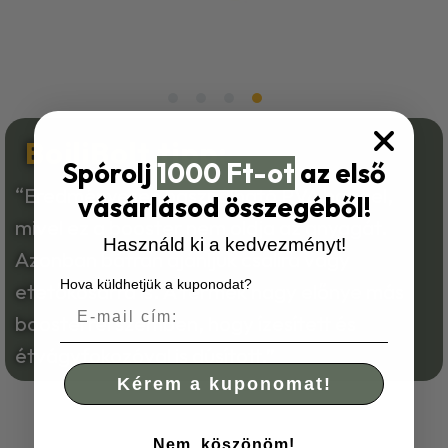
BojliBolt tipp:
Spórolj
1000 Ft-ot
az első
“Eredményesen használható PVA baggel,
vásárlásod összegéből!
mivel ez a booster nem oldja az anyagát.
Használd ki a kedvezményt!
Azonban bátran ajánljuk csalira vagy
Hova küldhetjük a kuponodat?
etetőkosárra is. A termék nagy előnye más
boosterrel szemben, hogy ízesített és
étvágyfokozóval is dúsított.”
Kérem a kuponomat!
Nem, köszönöm!