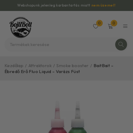
Webshopunk jelenleg karbantartás miatt
nem üzemel!
0
0
Kezdőlap
/
Attraktorok
/
Smoke booster
/
BaitBait –
Ébredő Erő Fluo Liquid – Varázs Füst