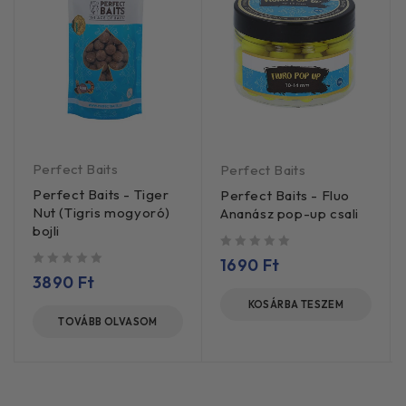
Perfect Baits
Perfect Baits
Perfect Baits - Tiger
Perfect Baits - Fluo
Nut (Tigris mogyoró)
Ananász pop-up csali
bojli
/ 5
1690
Ft
/ 5
3890
Ft
KOSÁRBA TESZEM
TOVÁBB OLVASOM