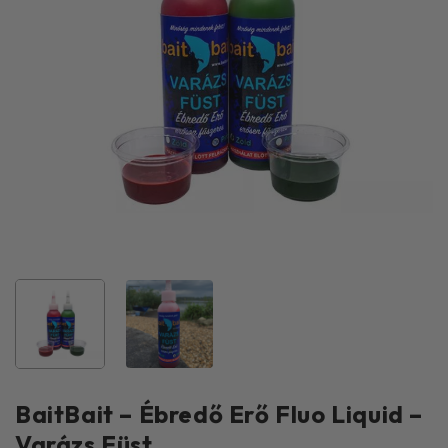
BaitBait – Ébredő Erő Fluo Liquid –
Varázs Füst