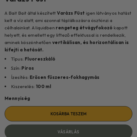
A Bait Bait által készített
Varázs Füst
igen látványos hatást
kelt a víz alatt, ami azonnal táplálkozásra ösztönzi a
célhalainkat. A liquidben
rengeteg étvágyfokozó
kapott
helyett, és emellett egy liftező effektussal is rendelkezik,
aminek köszönhetően
vertikálisan, és horizontálisan is
kifejti a hatását.
Típus:
Fluoreszkáló
Szín:
Piros
Ízesítés:
Erősen fűszeres-fokhagymás
Kiszerelés:
100 ml
Mennyiség
KOSÁRBA TESZEM
VÁSÁRLÁS