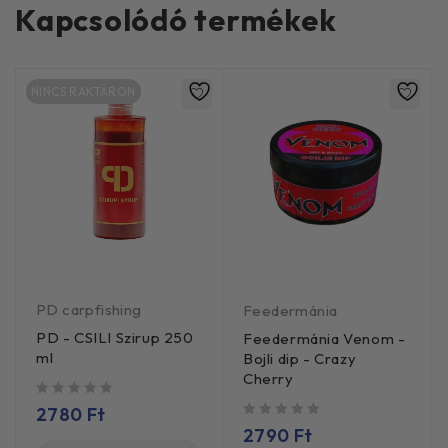
Kapcsolódó termékek
NINCS RAKTÁRON
PD carpfishing
Feedermánia
PD - CSILI Szirup 250
Feedermánia Venom -
ml
Bojli dip - Crazy
Cherry
/ 5
2780
Ft
/ 5
2790
Ft