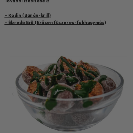
További ízesítések:
– Rodin (Banán-krill)
– Ébredő Erő (Erősen fűszeres-fokhagymás)