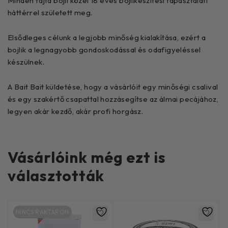
Minden fajta bojli közel 18 éves bojlikészítési tapasztalati
háttérrel született meg.
Elsődleges célunk a legjobb minőség kialakítása, ezért a
bojlik a legnagyobb gondoskodással és odafigyeléssel
készülnek.
A Bait Bait küldetése, hogy a vásárlóit egy minőségi csalival
és egy szakértő csapattal hozzásegítse az álmai pecájához,
legyen akár kezdő, akár profi horgász.
Vásárlóink még ezt is
választották
NINCS RAKTÁRON