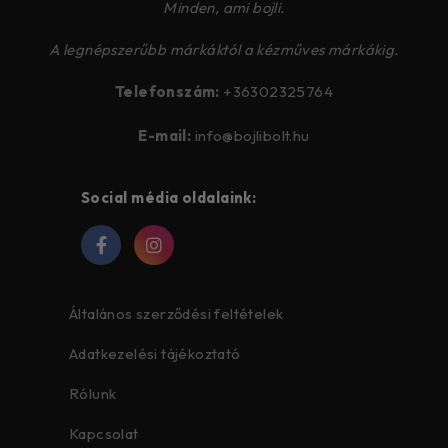
Minden, ami bojli.
A legnépszerűbb márkáktól a kézműves márkákig.
Telefonszám:
+36302325764
E-mail:
info@bojlibolt.hu
Social média oldalaink:
Általános szerződési feltételek
Adatkezelési tájékoztató
Rólunk
Kapcsolat