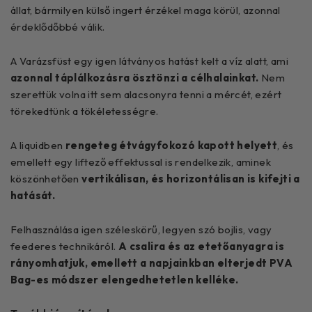
állat, bármilyen külső ingert érzékel maga körül, azonnal
érdeklődőbbé válik.
A Varázsfüst egy igen látványos hatást kelt a víz alatt, ami
azonnal táplálkozásra ösztönzi a célhalainkat.
Nem
szerettük volna itt sem alacsonyra tenni a mércét, ezért
törekedtünk a tökéletességre.
A liquidben
rengeteg étvágyfokozó kapott helyett
, és
emellett egy liftező effektussal is rendelkezik, aminek
köszönhetően
vertikálisan, és horizontálisan is kifejti a
hatását.
Felhasználása igen széleskörű, legyen szó bojlis, vagy
feederes technikáról.
A csalira és az etetőanyagra is
rányomhatjuk, emellett a napjainkban elterjedt PVA
Bag-es módszer elengedhetetlen kelléke.