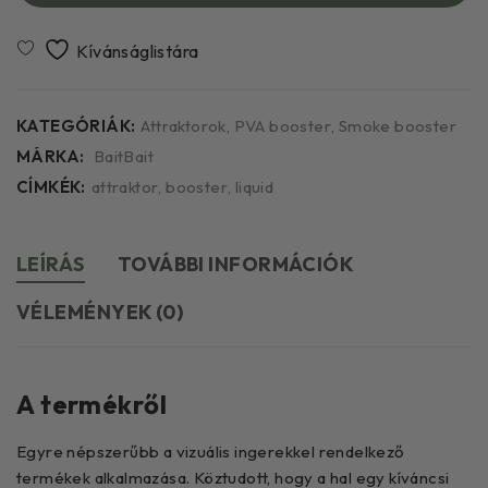
KATEGÓRIÁK:
Attraktorok
,
PVA booster
,
Smoke booster
MÁRKA:
BaitBait
CÍMKÉK:
attraktor
,
booster
,
liquid
LEÍRÁS
TOVÁBBI INFORMÁCIÓK
VÉLEMÉNYEK (0)
A termékről
Egyre népszerűbb a vizuális ingerekkel rendelkező
termékek alkalmazása. Köztudott, hogy a hal egy kíváncsi