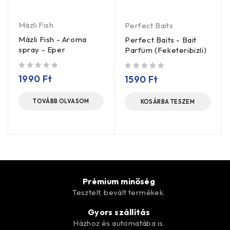
Mázli Fish
Perfect Baits
Mázli Fish - Aroma
Perfect Baits - Bait
spray - Eper
Parfüm (Feketeribizli)
/ 5
/ 5
1990
Ft
1590
Ft
TOVÁBB OLVASOM
KOSÁRBA TESZEM
Prémium minőség
Tesztelt, bevált termékek.
Gyors szállítás
Házhoz és automatába is.