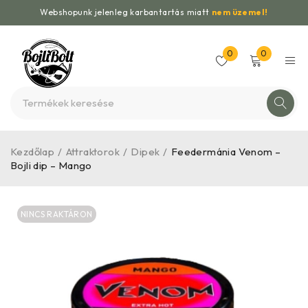
Webshopunk jelenleg karbantartás miatt
nem üzemel!
0
0
Kezdőlap
/
Attraktorok
/
Dipek
/
Feedermánia Venom –
Bojli dip – Mango
NINCS RAKTÁRON