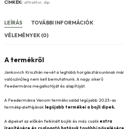
CÍMKÉK:
attraktor
,
dip
LEÍRÁS
TOVÁBBI INFORMÁCIÓK
VÉLEMÉNYEK (0)
A termékről
Jankovich Krisztián nevét a legtöbb horgásztársunknak már
valószínűleg nem kell bemutatnunk. A nagy sikerű
Feedermánia megalkotóját és alapítóját.
A Feedermánia Venom termékcsalád legújabb 2023-as
termékpalettájának
legújabb termékei a bojli dipek.
A dipeket az előkén felkínált bojlik és más csalik
extra
ízesítésére és csalogató hatásuk további növelésére