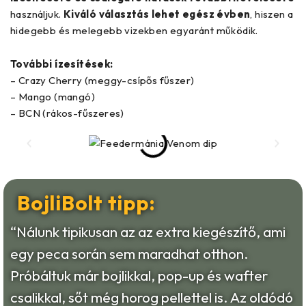
használjuk.
Kiváló választás lehet egész évben
, hiszen a
hidegebb és melegebb vizekben egyaránt működik.
További ízesítések:
– Crazy Cherry (meggy-csípős fűszer)
– Mango (mangó)
– BCN (rákos-fűszeres)
BojliBolt tipp:
“Nálunk tipikusan az az extra kiegészítő, ami
egy peca során sem maradhat otthon.
Próbáltuk már bojlikkal, pop-up és wafter
csalikkal, sőt még horog pellettel is. Az oldódó