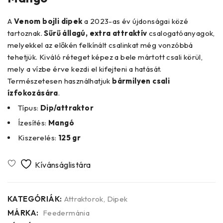
A
Venom bojli dipek
a 2023-as év újdonságai közé
tartoznak.
Sűrű állagú, extra attraktív
csalogatóanyagok,
melyekkel az előkén felkínált csalinkat még vonzóbbá
tehetjük. Kiváló réteget képez a bele mártott csali körül,
mely a vízbe érve kezdi el kifejteni a hatását.
Természetesen használhatjuk
bármilyen csali
ízfokozására
.
Típus:
Dip/attraktor
Ízesítés:
Mangó
Kiszerelés:
125 gr
KATEGÓRIÁK:
Attraktorok
,
Dipek
MÁRKA:
Feedermánia