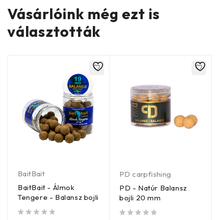
Vásárlóink még ezt is
választották
BaitBait
PD carpfishing
BaitBait - Álmok
PD - Natúr Balansz
Tengere - Balansz bojli
bojli 20 mm
/ 5
/ 5