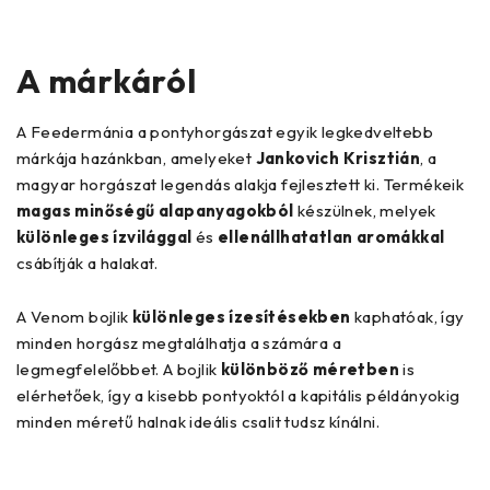
A márkáról
A Feedermánia a pontyhorgászat egyik legkedveltebb
márkája hazánkban, amelyeket
Jankovich Krisztián
, a
magyar horgászat legendás alakja fejlesztett ki. Termékeik
magas minőségű alapanyagokból
készülnek, melyek
különleges ízvilággal
és
ellenállhatatlan aromákkal
csábítják a halakat.
A Venom bojlik
különleges ízesítésekben
kaphatóak, így
minden horgász megtalálhatja a számára a
legmegfelelőbbet. A bojlik
különböző méretben
is
elérhetőek, így a kisebb pontyoktól a kapitális példányokig
minden méretű halnak ideális csalit tudsz kínálni.