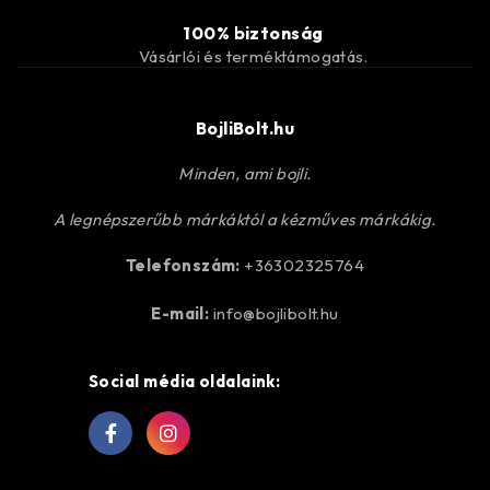
100% biztonság
Vásárlói és terméktámogatás.
BojliBolt.hu
Minden, ami bojli.
A legnépszerűbb márkáktól a kézműves márkákig.
Telefonszám:
+36302325764
E-mail:
info@bojlibolt.hu
Social média oldalaink: