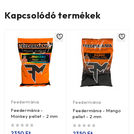
Kapcsolódó termékek
Feedermánia
Feedermánia
Feedermánia -
Feedermánia - Mango
Monkey pellet - 2 mm
pellet - 2 mm
/ 5
/ 5
2350
Ft
2350
Ft