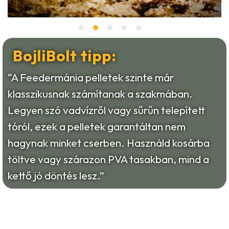
BojliBolt tipp:
“A Feedermánia pelletek szinte már
klasszikusnak számítanak a szakmában.
Legyen szó vadvízről vagy sűrűn telepített
tóról, ezek a pelletek garantáltan nem
hagynak minket cserben. Használd kosárba
töltve vagy szárazon PVA tasakban, mind a
kettő jó döntés lesz.”