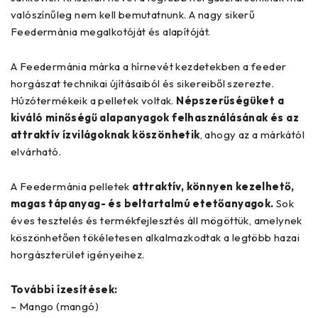
valószínűleg nem kell bemutatnunk. A nagy sikerű
Feedermánia megalkotóját és alapítóját.
A Feedermánia márka a hírnevét kezdetekben a feeder
horgászat technikai újításaiból és sikereiből szerezte.
Húzótermékeik a pelletek voltak.
Népszerűségüket a
kiváló minőségű alapanyagok felhasználásának és az
attraktív ízvilágoknak köszönhetik
, ahogy az a márkától
elvárható.
A Feedermánia pelletek
attraktív, könnyen kezelhető,
magas tápanyag- és beltartalmú etetőanyagok.
Sok
éves tesztelés és termékfejlesztés áll mögöttük, amelynek
köszönhetően tökéletesen alkalmazkodtak a legtöbb hazai
horgászterület igényeihez.
További ízesítések:
– Mango (mangó)