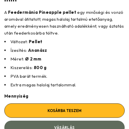
A
Feedermánia Pineapple pellet
egy minőségi és vonzó
aromával átitatott, magas halolaj tartalmú etetőanyag,
amely eredményesen használható adalékként, vagy áztatás
után feederkosárba töltve.
Változat:
Pellet
Ízesítés:
Ananász
Méret:
Ø 2 mm
Kiszerelés:
800 g
PVA barát termék.
Extra magas halolaj tartalommal.
Mennyiség
KOSÁRBA TESZEM
VÁSÁRLÁS