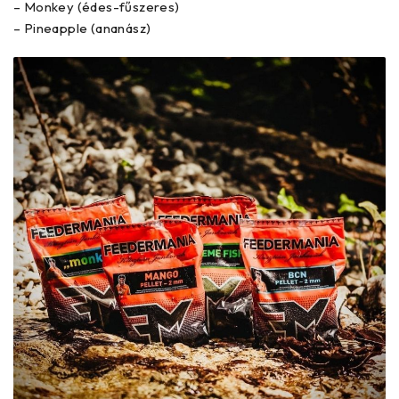
– Monkey (édes-fűszeres)
– Pineapple (ananász)