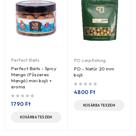
Perfect Baits
PD carpfishing
Perfect Baits - Spicy
PD - Natúr 20 mm
Mango (Fűszeres
bojli
Mangó) mini bojli +
aroma
/ 5
4800
Ft
/ 5
1790
Ft
KOSÁRBA TESZEM
KOSÁRBA TESZEM