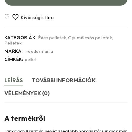
KATEGÓRIÁK:
Édes pelletek
,
Gyümölcsös pelletek
,
Pelletek
MÁRKA:
Feedermánia
CÍMKÉK:
pellet
LEÍRÁS
TOVÁBBI INFORMÁCIÓK
VÉLEMÉNYEK (0)
A termékről
Jankovich Krisztián nevét a legtöbb horgásztársunknak már