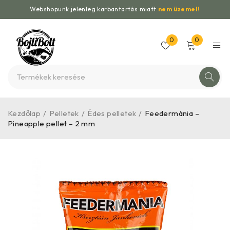
Webshopunk jelenleg karbantartás miatt
nem üzemel!
0
0
Kezdőlap
/
Pelletek
/
Édes pelletek
/
Feedermánia –
Pineapple pellet – 2 mm