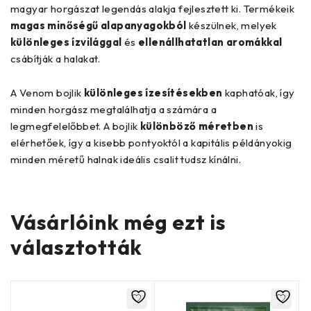
magyar horgászat legendás alakja fejlesztett ki. Termékeik
magas minőségű alapanyagokból
készülnek, melyek
különleges ízvilággal
és
ellenállhatatlan aromákkal
csábítják a halakat.
A Venom bojlik
különleges ízesítésekben
kaphatóak, így
minden horgász megtalálhatja a számára a
legmegfelelőbbet. A bojlik
különböző méretben
is
elérhetőek, így a kisebb pontyoktól a kapitális példányokig
minden méretű halnak ideális csalit tudsz kínálni.
Vásárlóink még ezt is
választották