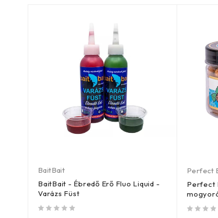
BaitBait
Perfect 
BaitBait - Ébredő Erő Fluo Liquid -
i
Perfect 
Varázs Füst
mogyoró)
/ 5
/ 5