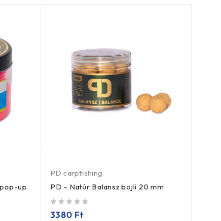
PD carpfishing
Perfe
 pop-up
PD - Natúr Balansz bojli 20 mm
Perfe
/ 5
/ 5
3380
Ft
159