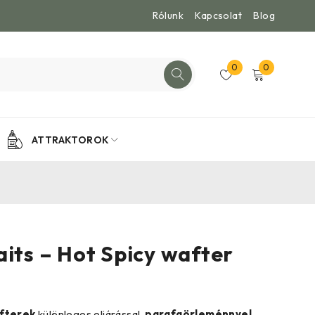
Rólunk
Kapcsolat
Blog
0
0
ATTRAKTOROK
aits – Hot Spicy wafter
afterek
különleges eljárással,
parafaörleménnyel