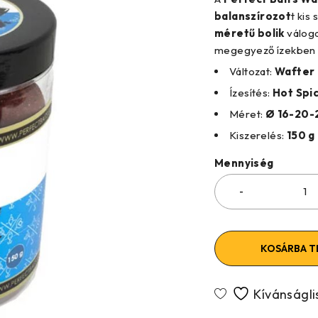
balanszírozot
t kis
méretű bolik
váloga
megegyező ízekben k
Változat:
Wafter 
Ízesítés:
Hot Spi
Méret:
Ø 16-20-
Kiszerelés:
150 g
Mennyiség
KOSÁRBA T