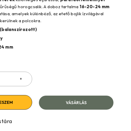
 sűrűségű horogcsalik. A doboz tartalma
16-20-24 mm
tása, amelyek különböző, az etető bojlik ízvilágával
erülnek a polcokra.
(balanszírozott)
cy
24 mm
ESZEM
VÁSÁRLÁS