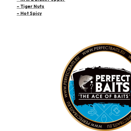
– Tiger Nuts
– Hot Spicy