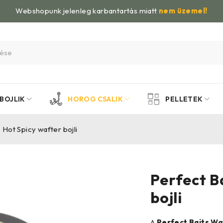
Webshopunk jelenleg karbantartás miatt
nem üzemel!
BOJLIK
HOROG CSALIK
PELLETEK
 Hot Spicy wafter bojli
Perfect B
bojli
A
Perfect Baits W