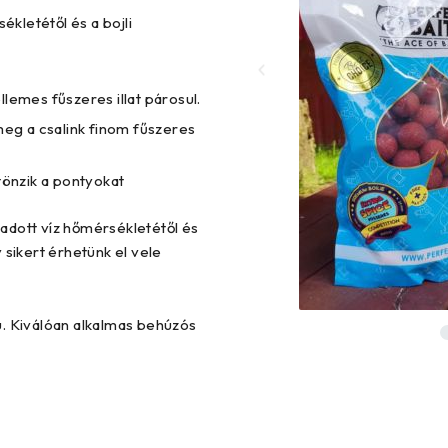
ékletétől és a bojli
llemes fűszeres illat párosul.
 meg a csalink finom fűszeres
tönzik a pontyokat
z adott víz hőmérsékletétől és
y sikert érhetünk el vele
ú. Kiválóan alkalmas behúzós
.