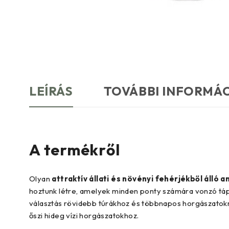
LEÍRÁS
TOVÁBBI INFORMÁ
A termékről
Olyan
attraktív állati és növényi fehérjékből álló 
hoztunk létre, amelyek minden ponty számára vonzó táp
választás rövidebb túrákhoz és többnapos horgászatokr
őszi hideg vízi horgászatokhoz.