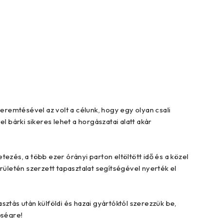
emtésével az volt a célunk, hogy egy olyan csali
el bárki sikeres lehet a horgászatai alatt akár
ezés, a több ezer órányi parton eltöltött idő és a közel
erületén szerzett tapasztalat segítségével nyerték el
sztás után külföldi és hazai gyártóktól szerezzük be,
őségre!