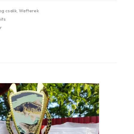
g csalik
,
Wafterek
its
r