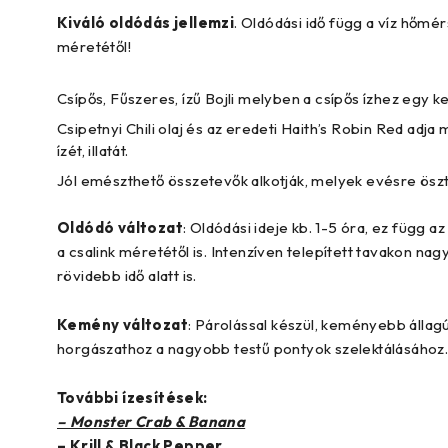
Kiváló oldódás jellemzi
. Oldódási idő függ a víz hőmérs
méretétől!
Csípős, Fűszeres, ízű Bojli melyben a csípős ízhez egy ke
Csipetnyi Chili olaj és az eredeti Haith’s Robin Red adja
ízét, illatát.
Jól emészthető összetevők alkotják, melyek evésre ösz
Oldódó változat
: Oldódási ideje kb. 1-5 óra, ez függ a
a csalink méretétől is. Intenzíven telepített tavakon nag
rövidebb idő alatt is.
Kemény változat
: Párolással készül, keményebb állag
horgászathoz a nagyobb testű pontyok szelektálásához
További ízesítések:
– Monster Crab & Banana
– Krill & Black Pepper