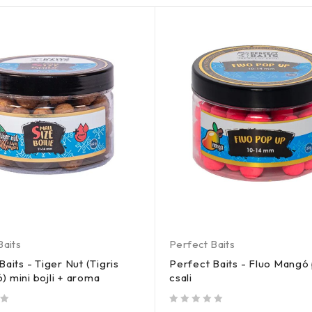
Baits
Perfect Baits
Baits - Tiger Nut (Tigris
Perfect Baits - Fluo Mangó
 mini bojli + aroma
csali
/ 5