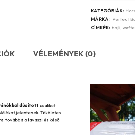
KATEGÓRIÁK:
Horo
MÁRKA:
Perfect Ba
CÍMKÉK:
bojli
,
wafte
CIÓK
VÉLEMÉNYEK (0)
aminókkal dúsított
csalikat
lálékot jelentenek. Tökéletes
a, továbbá a tavaszi és késő