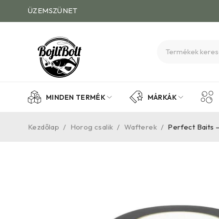
ÜZEMSZÜNET
MINDEN TERMÉK
MÁRKÁK
Kezdőlap
/
Horog csalik
/
Wafterek
/
Perfect Baits –