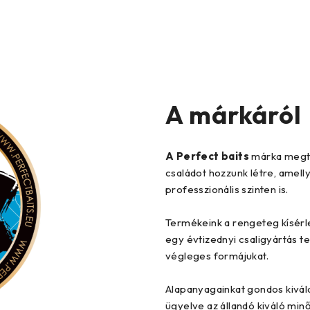
A márkáról
A Perfect baits
márka megter
családot hozzunk létre, amelly
professzionális szinten is.
Termékeink a rengeteg kísérlet
egy évtizednyi csaligyártás t
végleges formájukat.
Alapanyagainkat gondos kivála
ügyelve az állandó kiváló min